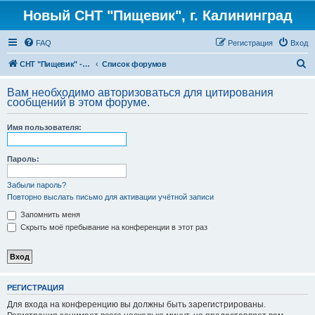
Новый СНТ "Пищевик", г. Калининград
FAQ
Регистрация
Вход
П
СНТ "Пищевик" - возвращение на Главную страницу
Список форумов
о
Вам необходимо авторизоваться для цитирования
и
сообщений в этом форуме.
с
Имя пользователя:
к
Пароль:
Забыли пароль?
Повторно выслать письмо для активации учётной записи
Запомнить меня
Скрыть моё пребывание на конференции в этот раз
РЕГИСТРАЦИЯ
Для входа на конференцию вы должны быть зарегистрированы.