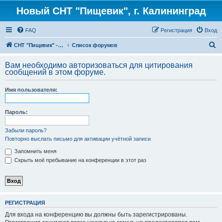
Новый СНТ "Пищевик", г. Калининград
FAQ
Регистрация
Вход
П
СНТ "Пищевик" - возвращение на Главную страницу
Список форумов
о
Вам необходимо авторизоваться для цитирования
и
сообщений в этом форуме.
с
Имя пользователя:
к
Пароль:
Забыли пароль?
Повторно выслать письмо для активации учётной записи
Запомнить меня
Скрыть моё пребывание на конференции в этот раз
РЕГИСТРАЦИЯ
Для входа на конференцию вы должны быть зарегистрированы.