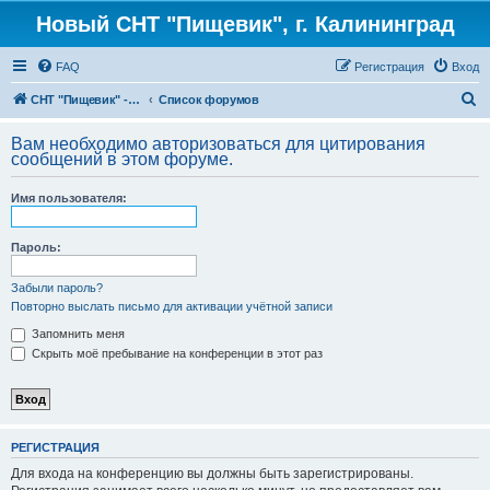
Новый СНТ "Пищевик", г. Калининград
FAQ
Регистрация
Вход
П
СНТ "Пищевик" - возвращение на Главную страницу
Список форумов
о
Вам необходимо авторизоваться для цитирования
и
сообщений в этом форуме.
с
Имя пользователя:
к
Пароль:
Забыли пароль?
Повторно выслать письмо для активации учётной записи
Запомнить меня
Скрыть моё пребывание на конференции в этот раз
РЕГИСТРАЦИЯ
Для входа на конференцию вы должны быть зарегистрированы.