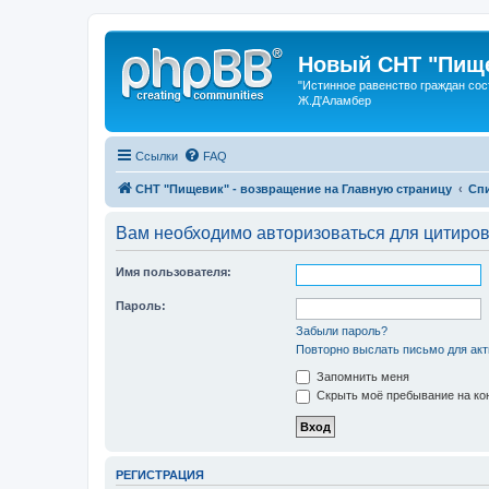
Новый СНТ "Пище
"Истинное равенство граждан сос
Ж.Д'Аламбер
Ссылки
FAQ
СНТ "Пищевик" - возвращение на Главную страницу
Сп
Вам необходимо авторизоваться для цитиро
Имя пользователя:
Пароль:
Забыли пароль?
Повторно выслать письмо для акт
Запомнить меня
Скрыть моё пребывание на кон
РЕГИСТРАЦИЯ