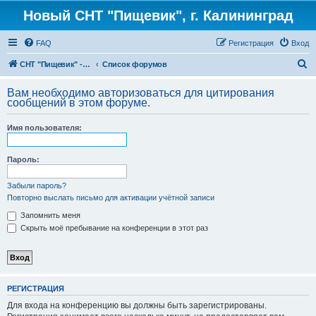
Новый СНТ "Пищевик", г. Калининград
FAQ
Регистрация
Вход
П
СНТ "Пищевик" - возвращение на Главную страницу
Список форумов
о
Вам необходимо авторизоваться для цитирования
и
сообщений в этом форуме.
с
Имя пользователя:
к
Пароль:
Забыли пароль?
Повторно выслать письмо для активации учётной записи
Запомнить меня
Скрыть моё пребывание на конференции в этот раз
РЕГИСТРАЦИЯ
Для входа на конференцию вы должны быть зарегистрированы.