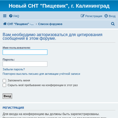
Новый СНТ "Пищевик", г. Калининград
FAQ
Регистрация
Вход
П
СНТ "Пищевик" - возвращение на Главную страницу
Список форумов
о
Вам необходимо авторизоваться для цитирования
и
сообщений в этом форуме.
с
Имя пользователя:
к
Пароль:
Забыли пароль?
Повторно выслать письмо для активации учётной записи
Запомнить меня
Скрыть моё пребывание на конференции в этот раз
РЕГИСТРАЦИЯ
Для входа на конференцию вы должны быть зарегистрированы.