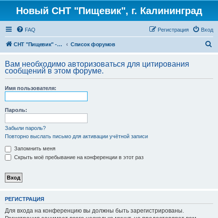
Новый СНТ "Пищевик", г. Калининград
FAQ
Регистрация
Вход
П
СНТ "Пищевик" - возвращение на Главную страницу
Список форумов
о
Вам необходимо авторизоваться для цитирования
и
сообщений в этом форуме.
с
Имя пользователя:
к
Пароль:
Забыли пароль?
Повторно выслать письмо для активации учётной записи
Запомнить меня
Скрыть моё пребывание на конференции в этот раз
РЕГИСТРАЦИЯ
Для входа на конференцию вы должны быть зарегистрированы.