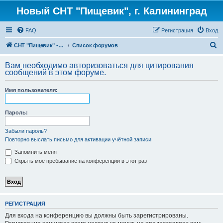
Новый СНТ "Пищевик", г. Калининград
FAQ
Регистрация
Вход
П
СНТ "Пищевик" - возвращение на Главную страницу
Список форумов
о
Вам необходимо авторизоваться для цитирования
и
сообщений в этом форуме.
с
Имя пользователя:
к
Пароль:
Забыли пароль?
Повторно выслать письмо для активации учётной записи
Запомнить меня
Скрыть моё пребывание на конференции в этот раз
РЕГИСТРАЦИЯ
Для входа на конференцию вы должны быть зарегистрированы.