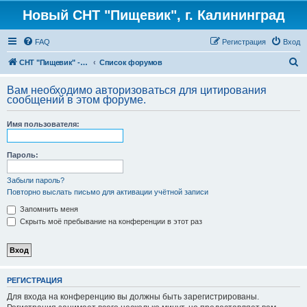
Новый СНТ "Пищевик", г. Калининград
FAQ
Регистрация
Вход
П
СНТ "Пищевик" - возвращение на Главную страницу
Список форумов
о
Вам необходимо авторизоваться для цитирования
и
сообщений в этом форуме.
с
Имя пользователя:
к
Пароль:
Забыли пароль?
Повторно выслать письмо для активации учётной записи
Запомнить меня
Скрыть моё пребывание на конференции в этот раз
РЕГИСТРАЦИЯ
Для входа на конференцию вы должны быть зарегистрированы.