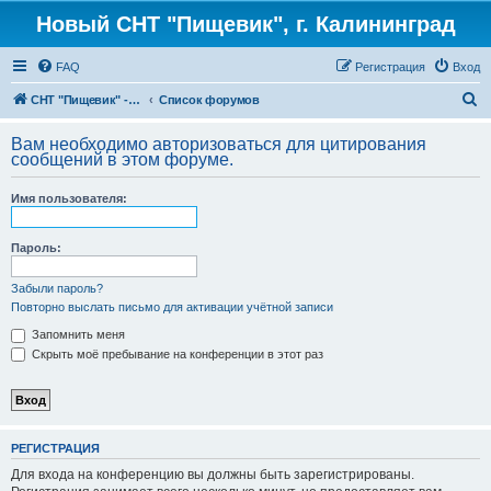
Новый СНТ "Пищевик", г. Калининград
FAQ
Регистрация
Вход
П
СНТ "Пищевик" - возвращение на Главную страницу
Список форумов
о
Вам необходимо авторизоваться для цитирования
и
сообщений в этом форуме.
с
Имя пользователя:
к
Пароль:
Забыли пароль?
Повторно выслать письмо для активации учётной записи
Запомнить меня
Скрыть моё пребывание на конференции в этот раз
РЕГИСТРАЦИЯ
Для входа на конференцию вы должны быть зарегистрированы.