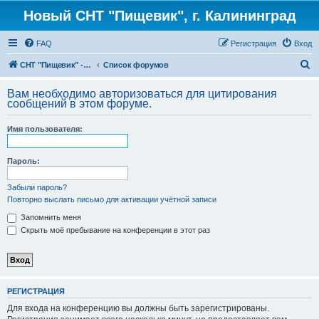
Новый СНТ "Пищевик", г. Калининград
FAQ
Регистрация
Вход
П
СНТ "Пищевик" - возвращение на Главную страницу
Список форумов
о
Вам необходимо авторизоваться для цитирования
и
сообщений в этом форуме.
с
Имя пользователя:
к
Пароль:
Забыли пароль?
Повторно выслать письмо для активации учётной записи
Запомнить меня
Скрыть моё пребывание на конференции в этот раз
РЕГИСТРАЦИЯ
Для входа на конференцию вы должны быть зарегистрированы.