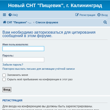
Новый СНТ "Пищевик", г. Калининград
FAQ
Регистрация
Вход
П
СНТ "Пищевик" - возвращение на Главную страницу
Список форумов
о
Вам необходимо авторизоваться для цитирования
и
сообщений в этом форуме.
с
Имя пользователя:
к
Пароль:
Забыли пароль?
Повторно выслать письмо для активации учётной записи
Запомнить меня
Скрыть моё пребывание на конференции в этот раз
РЕГИСТРАЦИЯ
Для входа на конференцию вы должны быть зарегистрированы.