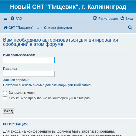
Новый СНТ "Пищевик", г. Калининград
FAQ
Регистрация
Вход
П
СНТ "Пищевик" - возвращение на Главную страницу
Список форумов
о
Вам необходимо авторизоваться для цитирования
и
сообщений в этом форуме.
с
Имя пользователя:
к
Пароль:
Забыли пароль?
Повторно выслать письмо для активации учётной записи
Запомнить меня
Скрыть моё пребывание на конференции в этот раз
РЕГИСТРАЦИЯ
Для входа на конференцию вы должны быть зарегистрированы.