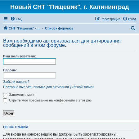
Новый СНТ "Пищевик", г. Калининград
FAQ
Регистрация
Вход
П
СНТ "Пищевик" - возвращение на Главную страницу
Список форумов
о
Вам необходимо авторизоваться для цитирования
и
сообщений в этом форуме.
с
Имя пользователя:
к
Пароль:
Забыли пароль?
Повторно выслать письмо для активации учётной записи
Запомнить меня
Скрыть моё пребывание на конференции в этот раз
РЕГИСТРАЦИЯ
Для входа на конференцию вы должны быть зарегистрированы.