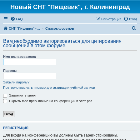
Новый СНТ "Пищевик", г. Калининград
FAQ
Регистрация
Вход
П
СНТ "Пищевик" - возвращение на Главную страницу
Список форумов
о
Вам необходимо авторизоваться для цитирования
и
сообщений в этом форуме.
с
Имя пользователя:
к
Пароль:
Забыли пароль?
Повторно выслать письмо для активации учётной записи
Запомнить меня
Скрыть моё пребывание на конференции в этот раз
РЕГИСТРАЦИЯ
Для входа на конференцию вы должны быть зарегистрированы.