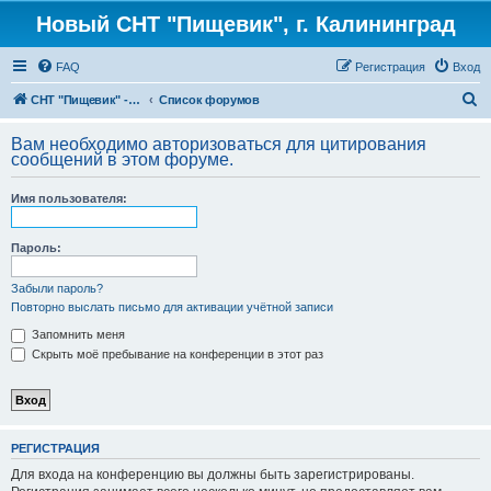
Новый СНТ "Пищевик", г. Калининград
FAQ
Регистрация
Вход
П
СНТ "Пищевик" - возвращение на Главную страницу
Список форумов
о
Вам необходимо авторизоваться для цитирования
и
сообщений в этом форуме.
с
Имя пользователя:
к
Пароль:
Забыли пароль?
Повторно выслать письмо для активации учётной записи
Запомнить меня
Скрыть моё пребывание на конференции в этот раз
РЕГИСТРАЦИЯ
Для входа на конференцию вы должны быть зарегистрированы.