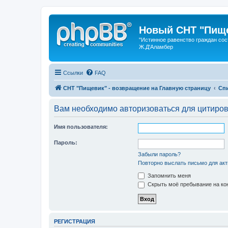
Новый СНТ "Пище
"Истинное равенство граждан сос
Ж.Д'Аламбер
Ссылки
FAQ
СНТ "Пищевик" - возвращение на Главную страницу
Сп
Вам необходимо авторизоваться для цитиро
Имя пользователя:
Пароль:
Забыли пароль?
Повторно выслать письмо для акт
Запомнить меня
Скрыть моё пребывание на кон
РЕГИСТРАЦИЯ