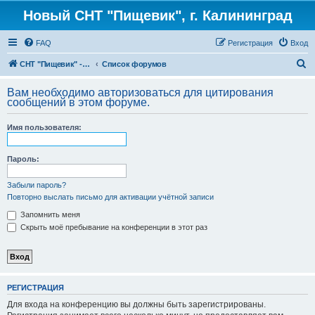
Новый СНТ "Пищевик", г. Калининград
FAQ
Регистрация
Вход
П
СНТ "Пищевик" - возвращение на Главную страницу
Список форумов
о
Вам необходимо авторизоваться для цитирования
и
сообщений в этом форуме.
с
Имя пользователя:
к
Пароль:
Забыли пароль?
Повторно выслать письмо для активации учётной записи
Запомнить меня
Скрыть моё пребывание на конференции в этот раз
РЕГИСТРАЦИЯ
Для входа на конференцию вы должны быть зарегистрированы.