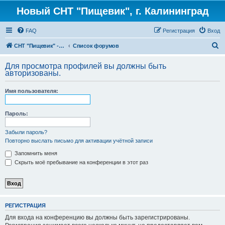
Новый СНТ "Пищевик", г. Калининград
FAQ
Регистрация
Вход
П
СНТ "Пищевик" - возвращение на Главную страницу
Список форумов
о
Для просмотра профилей вы должны быть
и
авторизованы.
с
Имя пользователя:
к
Пароль:
Забыли пароль?
Повторно выслать письмо для активации учётной записи
Запомнить меня
Скрыть моё пребывание на конференции в этот раз
РЕГИСТРАЦИЯ
Для входа на конференцию вы должны быть зарегистрированы.