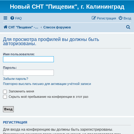
Новый СНТ "Пищевик", г. Калининград
FAQ
Регистрация
Вход
П
СНТ "Пищевик" - возвращение на Главную страницу
Список форумов
о
Для просмотра профилей вы должны быть
и
авторизованы.
с
Имя пользователя:
к
Пароль:
Забыли пароль?
Повторно выслать письмо для активации учётной записи
Запомнить меня
Скрыть моё пребывание на конференции в этот раз
РЕГИСТРАЦИЯ
Для входа на конференцию вы должны быть зарегистрированы.