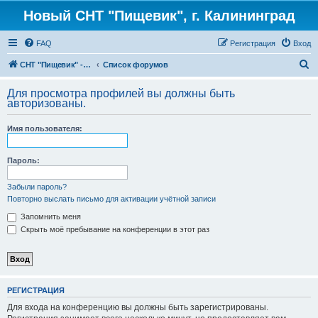
Новый СНТ "Пищевик", г. Калининград
FAQ
Регистрация
Вход
П
СНТ "Пищевик" - возвращение на Главную страницу
Список форумов
о
Для просмотра профилей вы должны быть
и
авторизованы.
с
Имя пользователя:
к
Пароль:
Забыли пароль?
Повторно выслать письмо для активации учётной записи
Запомнить меня
Скрыть моё пребывание на конференции в этот раз
РЕГИСТРАЦИЯ
Для входа на конференцию вы должны быть зарегистрированы.