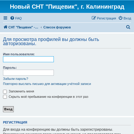
Новый СНТ "Пищевик", г. Калининград
FAQ
Регистрация
Вход
П
СНТ "Пищевик" - возвращение на Главную страницу
Список форумов
о
Для просмотра профилей вы должны быть
и
авторизованы.
с
Имя пользователя:
к
Пароль:
Забыли пароль?
Повторно выслать письмо для активации учётной записи
Запомнить меня
Скрыть моё пребывание на конференции в этот раз
РЕГИСТРАЦИЯ
Для входа на конференцию вы должны быть зарегистрированы.