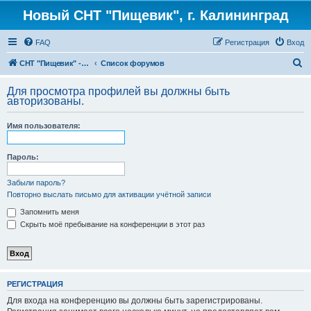
Новый СНТ "Пищевик", г. Калининград
FAQ
Регистрация
Вход
П
СНТ "Пищевик" - возвращение на Главную страницу
Список форумов
о
Для просмотра профилей вы должны быть
и
авторизованы.
с
Имя пользователя:
к
Пароль:
Забыли пароль?
Повторно выслать письмо для активации учётной записи
Запомнить меня
Скрыть моё пребывание на конференции в этот раз
РЕГИСТРАЦИЯ
Для входа на конференцию вы должны быть зарегистрированы.