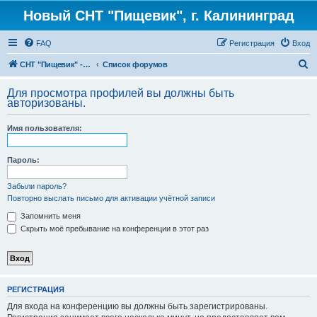
Новый СНТ "Пищевик", г. Калининград
FAQ
Регистрация
Вход
П
СНТ "Пищевик" - возвращение на Главную страницу
Список форумов
о
Для просмотра профилей вы должны быть
и
авторизованы.
с
Имя пользователя:
к
Пароль:
Забыли пароль?
Повторно выслать письмо для активации учётной записи
Запомнить меня
Скрыть моё пребывание на конференции в этот раз
РЕГИСТРАЦИЯ
Для входа на конференцию вы должны быть зарегистрированы.