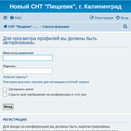
Новый СНТ "Пищевик", г. Калининград
FAQ
Регистрация
Вход
П
СНТ "Пищевик" - возвращение на Главную страницу
Список форумов
о
Для просмотра профилей вы должны быть
и
авторизованы.
с
Имя пользователя:
к
Пароль:
Забыли пароль?
Повторно выслать письмо для активации учётной записи
Запомнить меня
Скрыть моё пребывание на конференции в этот раз
РЕГИСТРАЦИЯ
Для входа на конференцию вы должны быть зарегистрированы.