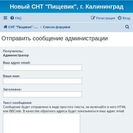
Новый СНТ "Пищевик", г. Калининград
FAQ
Регистрация
Вход
П
СНТ "Пищевик" - возвращение на Главную страницу
Список форумов
о
Отправить сообщение администрации
и
с
Получатель:
Администратор
к
Ваш адрес email:
Ваше имя:
Заголовок:
Текст сообщения:
Сообщение будет отправлено в виде простого текста, не включайте в него HTML
или BBCode. В качестве обратного адреса будет показываться ваш адрес email.