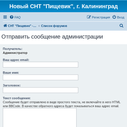
Новый СНТ "Пищевик", г. Калининград
FAQ
Регистрация
Вход
П
СНТ "Пищевик" - возвращение на Главную страницу
Список форумов
о
Отправить сообщение администрации
и
с
Получатель:
Администратор
к
Ваш адрес email:
Ваше имя:
Заголовок:
Текст сообщения:
Сообщение будет отправлено в виде простого текста, не включайте в него HTML
или BBCode. В качестве обратного адреса будет показываться ваш адрес email.