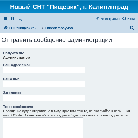
Новый СНТ "Пищевик", г. Калининград
FAQ
Регистрация
Вход
П
СНТ "Пищевик" - возвращение на Главную страницу
Список форумов
о
Отправить сообщение администрации
и
с
Получатель:
Администратор
к
Ваш адрес email:
Ваше имя:
Заголовок:
Текст сообщения:
Сообщение будет отправлено в виде простого текста, не включайте в него HTML
или BBCode. В качестве обратного адреса будет показываться ваш адрес email.