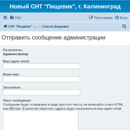
Новый СНТ "Пищевик", г. Калининград
FAQ
Регистрация
Вход
П
СНТ "Пищевик" - возвращение на Главную страницу
Список форумов
о
Отправить сообщение администрации
и
с
Получатель:
Администратор
к
Ваш адрес email:
Ваше имя:
Заголовок:
Текст сообщения:
Сообщение будет отправлено в виде простого текста, не включайте в него HTML
или BBCode. В качестве обратного адреса будет показываться ваш адрес email.