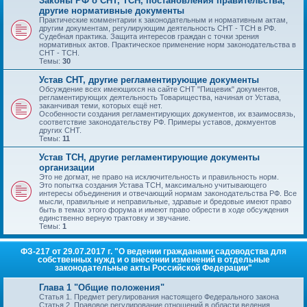
Законы РФ о СНТ, ТСН, постановления правительства,
другие нормативные документы
Практические комментарии к законодательным и нормативным актам,
другим документам, регулирующим деятельность СНТ - ТСН в РФ.
Судебная практика. Защита интересов граждан с точки зрения
нормативных актов. Практическое применение норм законодательства в
СНТ - ТСН.
Темы:
30
Устав СНТ, другие регламентирующие документы
Обсуждение всех имеющихся на сайте СНТ "Пищевик" документов,
регламентирующих деятельность Товарищества, начиная от Устава,
заканчивая теми, которых ещё нет.
Особенности создания регламентирующих документов, их взаимосвязь,
соответствие законодательству РФ. Примеры уставов, докмуентов
других СНТ.
Темы:
11
Устав ТСН, другие регламентирующие документы
организации
Это не догмат, не право на исключительность и правильность норм.
Это попытка создания Устава ТСН, максимально учитывающего
интересы объединения и отвечающий нормам законодательства РФ. Все
мысли, правильные и неправильные, здравые и бредовые имеют право
быть в темах этого форума и имеют право обрести в ходе обсуждения
единственно верную трактовку и звучание.
Темы:
1
ФЗ-217 от 29.07.2017 г. "О ведении гражданами садоводства для
собственных нужд и о внесении изменений в отдельные
законодательные акты Российской Федерации"
Глава 1 "Общие положения"
Статья 1. Предмет регулирования настоящего Федерального закона
Статья 2. Правовое регулирование отношений в области ведения