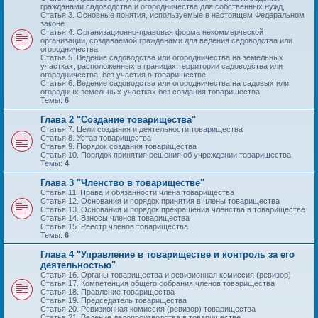
гражданами садоводства и огородничества для собственных нужд,
Статья 3. Основные понятия, используемые в настоящем Федеральном
законе
Статья 4. Организационно-правовая форма некоммерческой
организации, создаваемой гражданами для ведения садоводства или
огородничества
Статья 5. Ведение садоводства или огородничества на земельных
участках, расположенных в границах территории садоводства или
огородничества, без участия в товариществе
Статья 6. Ведение садоводства или огородничества на садовых или
огородных земельных участках без создания товарищества
Темы:
6
Глава 2 "Создание товарищества"
Статья 7. Цели создания и деятельности товарищества
Статья 8. Устав товарищества
Статья 9. Порядок создания товарищества
Статья 10. Порядок принятия решения об учреждении товарищества
Темы:
4
Глава 3 "Членство в товариществе"
Статья 11. Права и обязанности члена товарищества
Статья 12. Основания и порядок принятия в члены товарищества
Статья 13. Основания и порядок прекращения членства в товариществе
Статья 14. Взносы членов товарищества
Статья 15. Реестр членов товарищества
Темы:
6
Глава 4 "Управление в товариществе и контроль за его
деятельностью"
Статья 16. Органы товарищества и ревизионная комиссия (ревизор)
Статья 17. Компетенция общего собрания членов товарищества
Статья 18. Правление товарищества
Статья 19. Председатель товарищества
Статья 20. Ревизионная комиссия (ревизор) товарищества
Статья 21. Ведение делопроизводства в товариществе