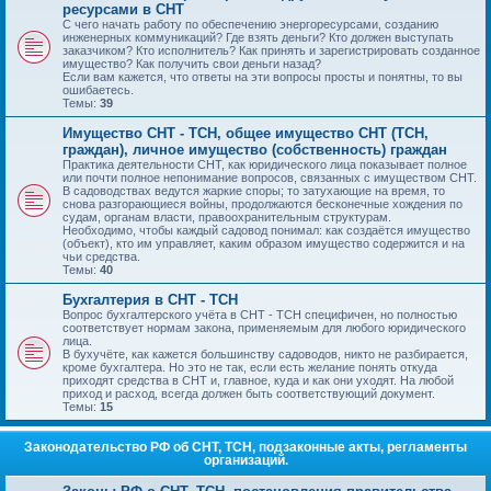
ресурсами в СНТ
С чего начать работу по обеспечению энергоресурсами, созданию
инженерных коммуникаций? Где взять деньги? Кто должен выступать
заказчиком? Кто исполнитель? Как принять и зарегистрировать созданное
имущество? Как получить свои деньги назад?
Если вам кажется, что ответы на эти вопросы просты и понятны, то вы
ошибаетесь.
Темы:
39
Имущество СНТ - ТСН, общее имущество СНТ (ТСН,
граждан), личное имущество (собственность) граждан
Практика деятельности СНТ, как юридического лица показывает полное
или почти полное непонимание вопросов, связанных с имуществом СНТ.
В садоводствах ведутся жаркие споры; то затухающие на время, то
снова разгорающиеся войны, продолжаются бесконечные хождения по
судам, органам власти, правоохранительным структурам.
Необходимо, чтобы каждый садовод понимал: как создаётся имущество
(объект), кто им управляет, каким образом имущество содержится и на
чьи средства.
Темы:
40
Бухгалтерия в СНТ - ТСН
Вопрос бухгалтерского учёта в СНТ - ТСН специфичен, но полностью
соответствует нормам закона, применяемым для любого юридического
лица.
В бухучёте, как кажется большинству садоводов, никто не разбирается,
кроме бухгалтера. Но это не так, если есть желание понять откуда
приходят средства в СНТ и, главное, куда и как они уходят. На любой
приход и расход, всегда должен быть соответствующий документ.
Темы:
15
Законодательство РФ об СНТ, ТСН, подзаконные акты, регламенты
организаций.