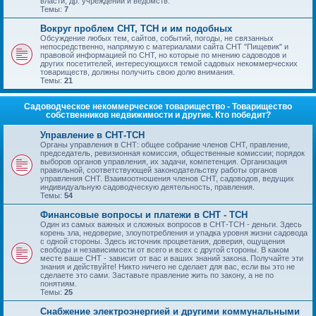
власти, др. учреждений и ведомств.
Темы:
7
Вокруг проблем СНТ, ТСН и им подобных
Обсуждение любых тем, сайтов, событий, погоды, не связанных
непосредственно, напрямую с материалами сайта СНТ "Пищевик" и
правовой информацией по СНТ, но которые по мнению садоводов и
других посетителей, интересующихся темой садовых некоммерческих
товариществ, должны получить свою долю внимания.
Темы:
21
Садоводческое некоммерческое товарищество - Товарищество
собственников недвижимости и другие. Кто победит?
Управление в СНТ-ТСН
Органы управления в СНТ: общее собрание членов СНТ, правление,
председатель, ревизионная комиссия, общественные комиссии; порядок
выборов органов управления, их задачи, компетенция. Организация
правильной, соответствующей законодательству работы органов
управления СНТ. Взаимоотношения членов СНТ, садоводов, ведущих
индивидуальную садоводческую деятельность, правления.
Темы:
54
Финансовые вопросы и платежи в СНТ - ТСН
Один из самых важных и сложных вопросов в СНТ-ТСН - деньги. Здесь
корень зла, недоверие, злоупотребления и упадка уровня жизни садовода
с одной стороны. Здесь источник процветания, доверия, ощущения
свободы и независимости от всего и всех с другой стороны. В каком
месте ваше СНТ - зависит от вас и ваших знаний закона. Получайте эти
знания и действуйте! Никто ничего не сделает для вас, если вы это не
сделаете это сами. Заставьте правление жить по закону, а не по
понятиям.
Темы:
25
Снабжение электроэнергией и другими коммунальными