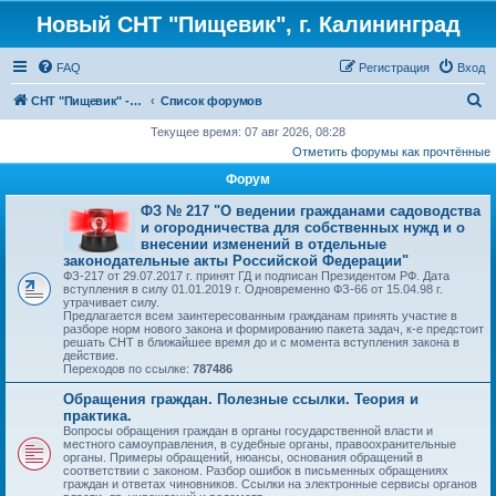
Новый СНТ "Пищевик", г. Калининград
FAQ
Регистрация
Вход
П
СНТ "Пищевик" - возвращение на Главную страницу
Список форумов
о
Текущее время: 07 авг 2026, 08:28
Отметить форумы как прочтённые
и
Форум
с
к
ФЗ № 217 "О ведении гражданами садоводства
и огородничества для собственных нужд и о
внесении изменений в отдельные
законодательные акты Российской Федерации"
ФЗ-217 от 29.07.2017 г. принят ГД и подписан Президентом РФ. Дата
вступления в силу 01.01.2019 г. Одновременно ФЗ-66 от 15.04.98 г.
утрачивает силу.
Предлагается всем заинтересованным гражданам принять участие в
разборе норм нового закона и формированию пакета задач, к-е предстоит
решать СНТ в ближайшее время до и с момента вступления закона в
действие.
Переходов по ссылке:
787486
Обращения граждан. Полезные ссылки. Теория и
практика.
Вопросы обращения граждан в органы государственной власти и
местного самоуправления, в судебные органы, правоохранительные
органы. Примеры обращений, нюансы, основания обращений в
соответствии с законом. Разбор ошибок в письменных обращениях
граждан и ответах чиновников. Ссылки на электронные сервисы органов