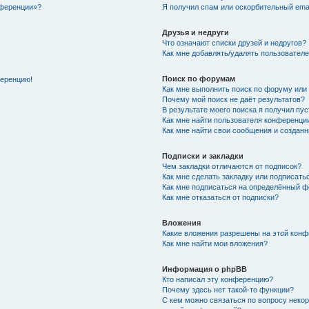
нференции»?
Я получил спам или оскорбительный email
Друзья и недруги
Что означают списки друзей и недругов?
Как мне добавлять/удалять пользователе
Поиск по форумам
ференцию!
Как мне выполнить поиск по форуму ил
Почему мой поиск не даёт результатов?
В результате моего поиска я получил пу
Как мне найти пользователя конференци
Как мне найти свои сообщения и создан
Подписки и закладки
Чем закладки отличаются от подписок?
Как мне сделать закладку или подписат
Как мне подписаться на определённый 
Как мне отказаться от подписки?
Вложения
Какие вложения разрешены на этой кон
Как мне найти мои вложения?
Информация о phpBB
Кто написал эту конференцию?
Почему здесь нет такой-то функции?
С кем можно связаться по вопросу неко