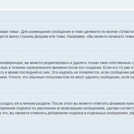
овая тема». Для размещения сообщения в теме щёлкните по кнопке «Ответит
ится внизу страниц форума или темы. Например: «Вы можете начинать темы»
конференции, вы можете редактировать и удалять только свои собственные 
ько в течение ограниченного времени после его создания. Если кто-то уже 
дату и время последней из них. Эта надпись не появляется, если сообщение 
ию. Учтите, что обычные пользователи не могут удалить сообщение, если на 
создать её в личном разделе. После этого вы можете отметить флажком пун
обавление подписи по умолчанию ко всем вашим сообщениям, сделав соотве
а это, вы сможете отменить добавление подписи в отдельных сообщениях, у