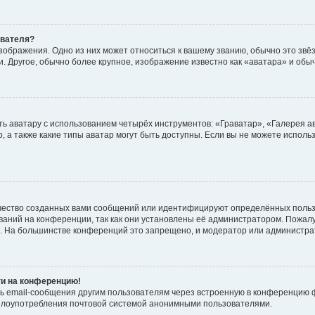
ователя?
зображения. Одно из них может относиться к вашему званию, обычно это звёзд
. Другое, обычно более крупное, изображение известно как «аватара» и обы
ь аватару с использованием четырёх инструментов: «Граватар», «Галерея а
, а также какие типы аватар могут быть доступны. Если вы не можете испол
чество созданных вами сообщений или идентифицируют определённых польз
аний на конференции, так как они установлены её администратором. Пожал
е. На большинстве конференций это запрещено, и модератор или администра
ти на конференцию!
ь email-сообщения другим пользователям через встроенную в конференцию ф
ь злоупотребления почтовой системой анонимными пользователями.