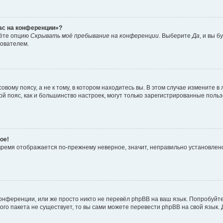
час на конференции»?
дёте опцию
Скрывать моё пребывание на конференции
. Выберите
Да
, и вы 
зователем.
вому поясу, а не к тому, в котором находитесь вы. В этом случае измените в 
овой пояс, как и большинство настроек, могут только зарегистрированные пол
ое!
о время отображается по-прежнему неверное, значит, неправильно установле
онференции, или же просто никто не перевёл phpBB на ваш язык. Попробуйт
вого пакета не существует, то вы сами можете перевести phpBB на свой язы