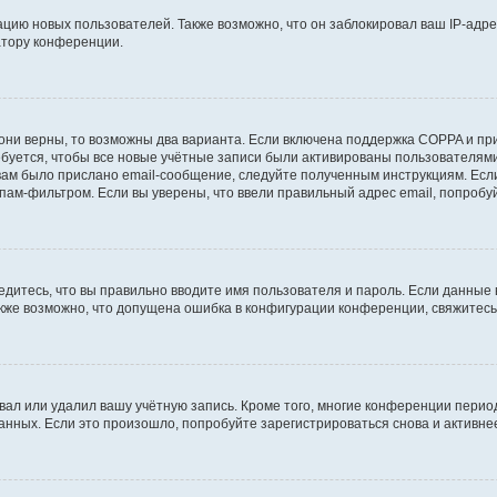
ию новых пользователей. Также возможно, что он заблокировал ваш IP-адре
атору конференции.
они верны, то возможны два варианта. Если включена поддержка COPPA и при 
уется, чтобы все новые учётные записи были активированы пользователями
ам было прислано email-сообщение, следуйте полученным инструкциям. Если
пам-фильтром. Если вы уверены, что ввели правильный адрес email, попробу
едитесь, что вы правильно вводите имя пользователя и пароль. Если данные
Также возможно, что допущена ошибка в конфигурации конференции, свяжитес
вал или удалил вашу учётную запись. Кроме того, многие конференции перио
ных. Если это произошло, попробуйте зарегистрироваться снова и активнее 