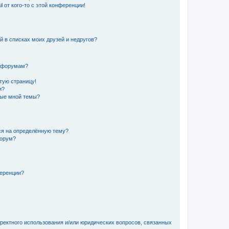
 от кого-то с этой конференции!
й в списках моих друзей и недругов?
и форумам?
стую страницу!
и?
ные мной темы?
ься на определённую тему?
форум?
ференции?
рректного использования и/или юридических вопросов, связанных