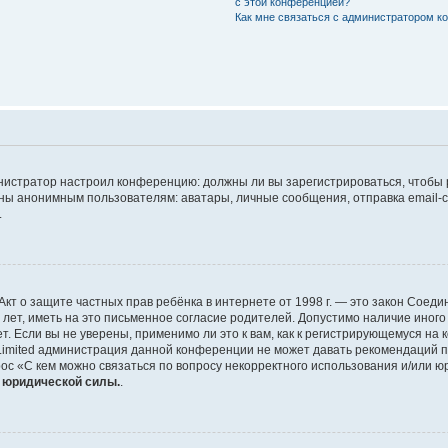
с этой конференцией?
Как мне связаться с администратором 
дминистратор настроил конференцию: должны ли вы зарегистрироваться, чтобы
 анонимным пользователям: аватары, личные сообщения, отправка email-сооб
.
 или Акт о защите частных прав ребёнка в интернете от 1998 г. — это закон Со
т, иметь на это письменное согласие родителей. Допустимо наличие иного
 Если вы не уверены, применимо ли это к вам, как к регистрирующемуся на 
Limited администрация данной конференции не может давать рекомендаций 
ос «С кем можно связаться по вопросу некорректного использования и/или ю
т юридической силы.
.