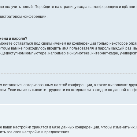
егко получить новый. Перейдите на страницу входа на конференцию и щёлкни
инистратором конференции.
мени и пароля?
сможете оставаться под своим именем на конференции только некоторое огран
 чтобы вам не приходилось вводить имя пользователя и пароль каждый раз, 
щедоступном компьютере, например в библиотеке, интернет-кафе, университе
ам оставаться авторизованным на этой конференции, а также выполняют друг
ом. Если вы испытываете трудности со входом или выходом на данной конфе
е ваши настройки хранятся в базе данных конференции. Чтобы изменить их,
ить все свои настройки и предпочтения.