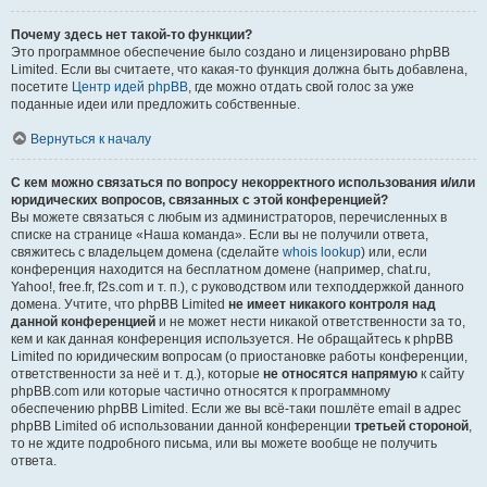
Почему здесь нет такой-то функции?
Это программное обеспечение было создано и лицензировано phpBB
Limited. Если вы считаете, что какая-то функция должна быть добавлена,
посетите
Центр идей phpBB
, где можно отдать свой голос за уже
поданные идеи или предложить собственные.
Вернуться к началу
С кем можно связаться по вопросу некорректного использования и/или
юридических вопросов, связанных с этой конференцией?
Вы можете связаться с любым из администраторов, перечисленных в
списке на странице «Наша команда». Если вы не получили ответа,
свяжитесь с владельцем домена (сделайте
whois lookup
) или, если
конференция находится на бесплатном домене (например, chat.ru,
Yahoo!, free.fr, f2s.com и т. п.), с руководством или техподдержкой данного
домена. Учтите, что phpBB Limited
не имеет никакого контроля над
данной конференцией
и не может нести никакой ответственности за то,
кем и как данная конференция используется. Не обращайтесь к phpBB
Limited по юридическим вопросам (о приостановке работы конференции,
ответственности за неё и т. д.), которые
не относятся напрямую
к сайту
phpBB.com или которые частично относятся к программному
обеспечению phpBB Limited. Если же вы всё-таки пошлёте email в адрес
phpBB Limited об использовании данной конференции
третьей стороной
,
то не ждите подробного письма, или вы можете вообще не получить
ответа.