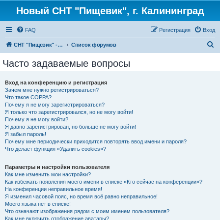
Новый СНТ "Пищевик", г. Калининград
FAQ
Регистрация
Вход
П
СНТ "Пищевик" - возвращение на Главную страницу
Список форумов
о
Часто задаваемые вопросы
и
с
Вход на конференцию и регистрация
Зачем мне нужно регистрироваться?
к
Что такое COPPA?
Почему я не могу зарегистрироваться?
Я только что зарегистрировался, но не могу войти!
Почему я не могу войти?
Я давно зарегистрирован, но больше не могу войти!
Я забыл пароль!
Почему мне периодически приходится повторять ввод имени и пароля?
Что делает функция «Удалить cookies»?
Параметры и настройки пользователя
Как мне изменить мои настройки?
Как избежать появления моего имени в списке «Кто сейчас на конференции»?
На конференции неправильное время!
Я изменил часовой пояс, но время всё равно неправильное!
Моего языка нет в списке!
Что означают изображения рядом с моим именем пользователя?
Как мне включить отображение аватары?