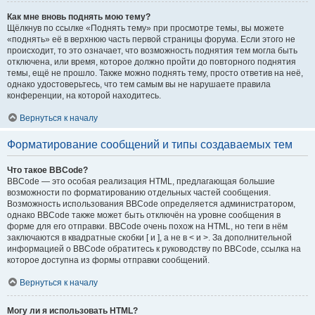
Как мне вновь поднять мою тему?
Щёлкнув по ссылке «Поднять тему» при просмотре темы, вы можете
«поднять» её в верхнюю часть первой страницы форума. Если этого не
происходит, то это означает, что возможность поднятия тем могла быть
отключена, или время, которое должно пройти до повторного поднятия
темы, ещё не прошло. Также можно поднять тему, просто ответив на неё,
однако удостоверьтесь, что тем самым вы не нарушаете правила
конференции, на которой находитесь.
Вернуться к началу
Форматирование сообщений и типы создаваемых тем
Что такое BBCode?
BBCode — это особая реализация HTML, предлагающая большие
возможности по форматированию отдельных частей сообщения.
Возможность использования BBCode определяется администратором,
однако BBCode также может быть отключён на уровне сообщения в
форме для его отправки. BBCode очень похож на HTML, но теги в нём
заключаются в квадратные скобки [ и ], а не в < и >. За дополнительной
информацией о BBCode обратитесь к руководству по BBCode, ссылка на
которое доступна из формы отправки сообщений.
Вернуться к началу
Могу ли я использовать HTML?