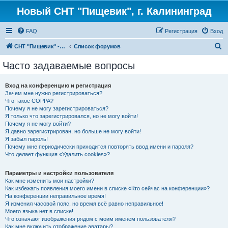
Новый СНТ "Пищевик", г. Калининград
FAQ
Регистрация
Вход
П
СНТ "Пищевик" - возвращение на Главную страницу
Список форумов
о
Часто задаваемые вопросы
и
с
Вход на конференцию и регистрация
Зачем мне нужно регистрироваться?
к
Что такое COPPA?
Почему я не могу зарегистрироваться?
Я только что зарегистрировался, но не могу войти!
Почему я не могу войти?
Я давно зарегистрирован, но больше не могу войти!
Я забыл пароль!
Почему мне периодически приходится повторять ввод имени и пароля?
Что делает функция «Удалить cookies»?
Параметры и настройки пользователя
Как мне изменить мои настройки?
Как избежать появления моего имени в списке «Кто сейчас на конференции»?
На конференции неправильное время!
Я изменил часовой пояс, но время всё равно неправильное!
Моего языка нет в списке!
Что означают изображения рядом с моим именем пользователя?
Как мне включить отображение аватары?