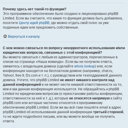
Почему здесь нет такой-то функции?
Это программное обеспечение было создано и лицензировано phpBB
Limited. Если вы считаете, что какая-то функция должна быть добавлена,
посетите
Центр идей phpBB
, где можно отдать свой голос за уже
поданные идеи или предложить собственные.
Вернуться к началу
С кем можно связаться по вопросу некорректного использования и/или
юридических вопросов, связанных с этой конференцией?
Вы можете связаться с любым из администраторов, перечисленных в
списке на странице «Наша команда». Если вы не получили ответа,
свяжитесь с владельцем домена (сделайте
whois lookup
) или, если
конференция находится на бесплатном домене (например, chat.ru,
Yahoo!, free.fr, f2s.com и т. п.), с руководством или техподдержкой данного
домена. Учтите, что phpBB Limited
не имеет никакого контроля над
данной конференцией
и не может нести никакой ответственности за то,
кем и как данная конференция используется. Не обращайтесь к phpBB
Limited по юридическим вопросам (о приостановке работы конференции,
ответственности за неё и т. д.), которые
не относятся напрямую
к сайту
phpBB.com или которые частично относятся к программному
обеспечению phpBB Limited. Если же вы всё-таки пошлёте email в адрес
phpBB Limited об использовании данной конференции
третьей стороной
,
то не ждите подробного письма, или вы можете вообще не получить
ответа.