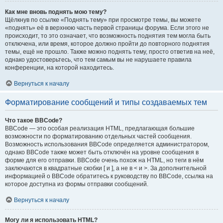
Как мне вновь поднять мою тему?
Щёлкнув по ссылке «Поднять тему» при просмотре темы, вы можете
«поднять» её в верхнюю часть первой страницы форума. Если этого не
происходит, то это означает, что возможность поднятия тем могла быть
отключена, или время, которое должно пройти до повторного поднятия
темы, ещё не прошло. Также можно поднять тему, просто ответив на неё,
однако удостоверьтесь, что тем самым вы не нарушаете правила
конференции, на которой находитесь.
Вернуться к началу
Форматирование сообщений и типы создаваемых тем
Что такое BBCode?
BBCode — это особая реализация HTML, предлагающая большие
возможности по форматированию отдельных частей сообщения.
Возможность использования BBCode определяется администратором,
однако BBCode также может быть отключён на уровне сообщения в
форме для его отправки. BBCode очень похож на HTML, но теги в нём
заключаются в квадратные скобки [ и ], а не в < и >. За дополнительной
информацией о BBCode обратитесь к руководству по BBCode, ссылка на
которое доступна из формы отправки сообщений.
Вернуться к началу
Могу ли я использовать HTML?