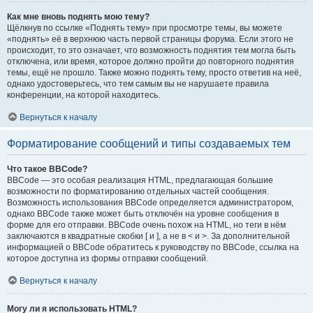
Как мне вновь поднять мою тему?
Щёлкнув по ссылке «Поднять тему» при просмотре темы, вы можете
«поднять» её в верхнюю часть первой страницы форума. Если этого не
происходит, то это означает, что возможность поднятия тем могла быть
отключена, или время, которое должно пройти до повторного поднятия
темы, ещё не прошло. Также можно поднять тему, просто ответив на неё,
однако удостоверьтесь, что тем самым вы не нарушаете правила
конференции, на которой находитесь.
Вернуться к началу
Форматирование сообщений и типы создаваемых тем
Что такое BBCode?
BBCode — это особая реализация HTML, предлагающая большие
возможности по форматированию отдельных частей сообщения.
Возможность использования BBCode определяется администратором,
однако BBCode также может быть отключён на уровне сообщения в
форме для его отправки. BBCode очень похож на HTML, но теги в нём
заключаются в квадратные скобки [ и ], а не в < и >. За дополнительной
информацией о BBCode обратитесь к руководству по BBCode, ссылка на
которое доступна из формы отправки сообщений.
Вернуться к началу
Могу ли я использовать HTML?