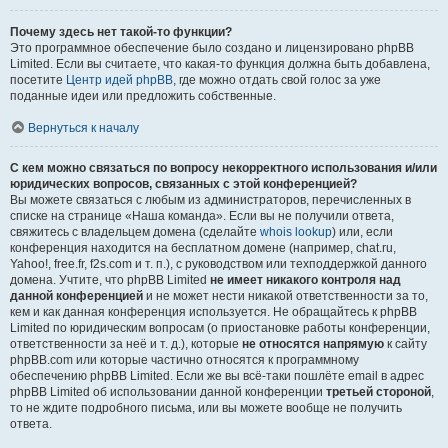
Почему здесь нет такой-то функции?
Это программное обеспечение было создано и лицензировано phpBB
Limited. Если вы считаете, что какая-то функция должна быть добавлена,
посетите
Центр идей phpBB
, где можно отдать свой голос за уже
поданные идеи или предложить собственные.
Вернуться к началу
С кем можно связаться по вопросу некорректного использования и/или
юридических вопросов, связанных с этой конференцией?
Вы можете связаться с любым из администраторов, перечисленных в
списке на странице «Наша команда». Если вы не получили ответа,
свяжитесь с владельцем домена (сделайте
whois lookup
) или, если
конференция находится на бесплатном домене (например, chat.ru,
Yahoo!, free.fr, f2s.com и т. п.), с руководством или техподдержкой данного
домена. Учтите, что phpBB Limited
не имеет никакого контроля над
данной конференцией
и не может нести никакой ответственности за то,
кем и как данная конференция используется. Не обращайтесь к phpBB
Limited по юридическим вопросам (о приостановке работы конференции,
ответственности за неё и т. д.), которые
не относятся напрямую
к сайту
phpBB.com или которые частично относятся к программному
обеспечению phpBB Limited. Если же вы всё-таки пошлёте email в адрес
phpBB Limited об использовании данной конференции
третьей стороной
,
то не ждите подробного письма, или вы можете вообще не получить
ответа.