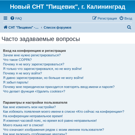
Новый СНТ "Пищевик", г. Калининград
FAQ
Регистрация
Вход
П
СНТ "Пищевик" - возвращение на Главную страницу
Список форумов
о
Часто задаваемые вопросы
и
с
Вход на конференцию и регистрация
Зачем мне нужно регистрироваться?
к
Что такое COPPA?
Почему я не могу зарегистрироваться?
Я только что зарегистрировался, но не могу войти!
Почему я не могу войти?
Я давно зарегистрирован, но больше не могу войти!
Я забыл пароль!
Почему мне периодически приходится повторять ввод имени и пароля?
Что делает функция «Удалить cookies»?
Параметры и настройки пользователя
Как мне изменить мои настройки?
Как избежать появления моего имени в списке «Кто сейчас на конференции»?
На конференции неправильное время!
Я изменил часовой пояс, но время всё равно неправильное!
Моего языка нет в списке!
Что означают изображения рядом с моим именем пользователя?
Как мне включить отображение аватары?