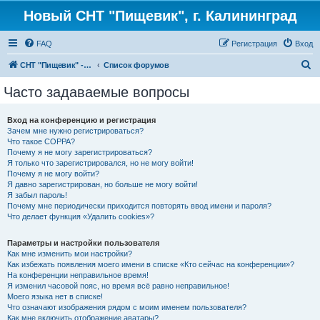
Новый СНТ "Пищевик", г. Калининград
FAQ
Регистрация
Вход
П
СНТ "Пищевик" - возвращение на Главную страницу
Список форумов
о
Часто задаваемые вопросы
и
с
Вход на конференцию и регистрация
Зачем мне нужно регистрироваться?
к
Что такое COPPA?
Почему я не могу зарегистрироваться?
Я только что зарегистрировался, но не могу войти!
Почему я не могу войти?
Я давно зарегистрирован, но больше не могу войти!
Я забыл пароль!
Почему мне периодически приходится повторять ввод имени и пароля?
Что делает функция «Удалить cookies»?
Параметры и настройки пользователя
Как мне изменить мои настройки?
Как избежать появления моего имени в списке «Кто сейчас на конференции»?
На конференции неправильное время!
Я изменил часовой пояс, но время всё равно неправильное!
Моего языка нет в списке!
Что означают изображения рядом с моим именем пользователя?
Как мне включить отображение аватары?