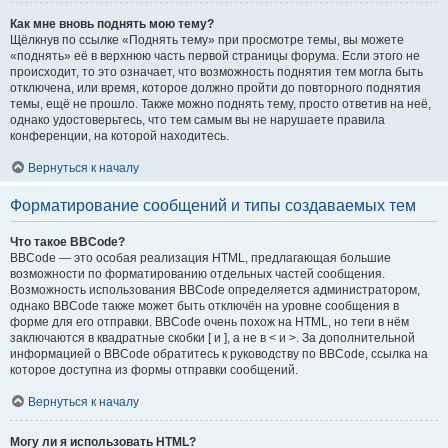
Как мне вновь поднять мою тему?
Щёлкнув по ссылке «Поднять тему» при просмотре темы, вы можете
«поднять» её в верхнюю часть первой страницы форума. Если этого не
происходит, то это означает, что возможность поднятия тем могла быть
отключена, или время, которое должно пройти до повторного поднятия
темы, ещё не прошло. Также можно поднять тему, просто ответив на неё,
однако удостоверьтесь, что тем самым вы не нарушаете правила
конференции, на которой находитесь.
Вернуться к началу
Форматирование сообщений и типы создаваемых тем
Что такое BBCode?
BBCode — это особая реализация HTML, предлагающая большие
возможности по форматированию отдельных частей сообщения.
Возможность использования BBCode определяется администратором,
однако BBCode также может быть отключён на уровне сообщения в
форме для его отправки. BBCode очень похож на HTML, но теги в нём
заключаются в квадратные скобки [ и ], а не в < и >. За дополнительной
информацией о BBCode обратитесь к руководству по BBCode, ссылка на
которое доступна из формы отправки сообщений.
Вернуться к началу
Могу ли я использовать HTML?