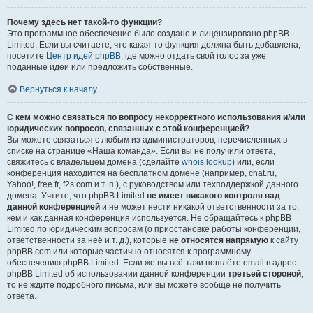
Почему здесь нет такой-то функции?
Это программное обеспечение было создано и лицензировано phpBB
Limited. Если вы считаете, что какая-то функция должна быть добавлена,
посетите
Центр идей phpBB
, где можно отдать свой голос за уже
поданные идеи или предложить собственные.
Вернуться к началу
С кем можно связаться по вопросу некорректного использования и/или
юридических вопросов, связанных с этой конференцией?
Вы можете связаться с любым из администраторов, перечисленных в
списке на странице «Наша команда». Если вы не получили ответа,
свяжитесь с владельцем домена (сделайте
whois lookup
) или, если
конференция находится на бесплатном домене (например, chat.ru,
Yahoo!, free.fr, f2s.com и т. п.), с руководством или техподдержкой данного
домена. Учтите, что phpBB Limited
не имеет никакого контроля над
данной конференцией
и не может нести никакой ответственности за то,
кем и как данная конференция используется. Не обращайтесь к phpBB
Limited по юридическим вопросам (о приостановке работы конференции,
ответственности за неё и т. д.), которые
не относятся напрямую
к сайту
phpBB.com или которые частично относятся к программному
обеспечению phpBB Limited. Если же вы всё-таки пошлёте email в адрес
phpBB Limited об использовании данной конференции
третьей стороной
,
то не ждите подробного письма, или вы можете вообще не получить
ответа.